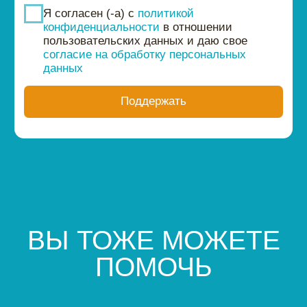
300 рублей — четырехразовое
1 рублей — замена одного
питание для одного
комплекта постельных
подопечного
принадлежностей для
подопечных
2
Оставьте свои данные
+7
Соглашаюсь с
офертой
Я согласен (-а) с
политикой
конфиденциальности
в отношении
пользовательских данных и даю свое
согласие на обработку персональных
300
данных
Поддержать