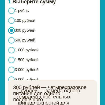
1 000 рублей
1 500 рублей
3 000 рублей
5 000 рублей
300 рублей — четырехразовое
1 рублей — замена одного
питание для одного
комплекта постельных
подопечного
принадлежностей для
подопечных
2
Оставьте свои данные
+7
Соглашаюсь с
офертой
Я согласен (-а) с
политикой
конфиденциальности
в отношении