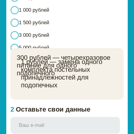
Поддержите нас
Поддержать
Подпишитесь на нашу
рассылку
→
АНО «Твой дом»
Главная
Наши подопечные
О нас
Контакты
Проекты
Новости
Я хочу
Отчеты
помочь
Мне нужна помощь
Контакты
8 (800) 444 28 31
8 (383) 375 15 79