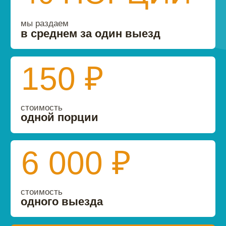
стоимость
всех выездов за полгода
ВЫ ТОЖЕ МОЖЕТЕ
ПОМОЧЬ
В благотворительности не бывает
маленьких сумм.
Даже небольшие
регулярные пожертвования позволяют
нам более точно планировать свою
работу
Хочу помогать ежемесячно
Хочу помочь однократно
1
Выберите сумму ежемесячной
поддержки
100 рублей