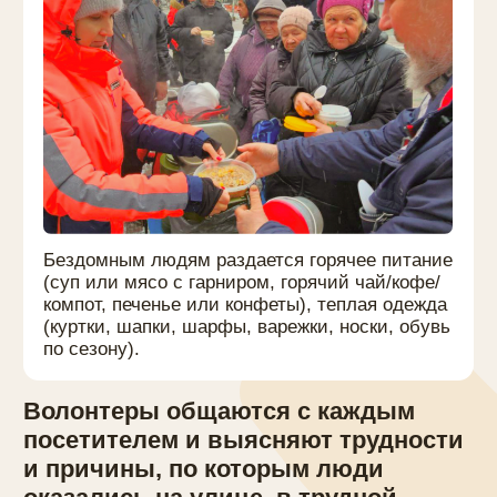
Бездомным людям раздается горячее питание
(суп или мясо с гарниром, горячий чай/кофе/
компот, печенье или конфеты), теплая одежда
(куртки, шапки, шарфы, варежки, носки, обувь
по сезону).
Волонтеры общаются с каждым
посетителем и выясняют трудности
и причины, по которым люди
оказались на улице, в трудной
жизненной ситуации и заносят
их данные в базу.
Они дают
консультацию каждому, предлагают
разные пути решения его трудностей
или помогают человеку осознать их
СКОЛЬКО СТОИТ
КОРМЛЕНИЕ